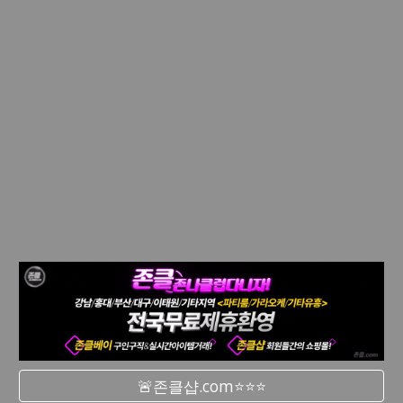
🚨존클샵.com⭐⭐⭐