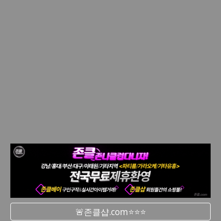
🚨존클샵.com⭐⭐⭐